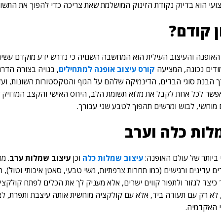
ועי הוא בדיוק נקודת הזינוק המושלמת שאת צריכה כדי להפוך את התשוק
ן קודם?
אופנה והעיצוב העילית הוא המחשבה השגויה כי נדרש ידע מוקדם עשיר 
מודים נכונה, המציעה
קורס עיצוב אופנה למתחילים
, בנויה בצורה הדר
 הבנת סוגי הבדים, הדינמיקה שלהם על הגוף והטקסטורות השונות, ועד ל
ידות בלבד בכיתה), מה שמאפשר לכל אחת לקבל את מלוא תשומת הלב, היחס האישי וה
 מוחשי, לבוש ומרשים תהפוך לטבע שני עבורך.
לות כלה וערב
 ביותר של עולם האופנה:
עיצוב שמלות כלה
וכן
עיצוב שמלות ערב
. מ
עדינים ורגישים (כמו תחרות צרפתיות, משי טבעי, סאטן איכותי וטול), 
כיצד לגזור ולתפור קווים ישרים, אלא מעניק לך את הכלים לפתח קולקצי
 לא רק עם תעודה ביד, אלא עם קולקציה מוחשית אותה עיצבת ותפרת, לצ
י האקדמיה.