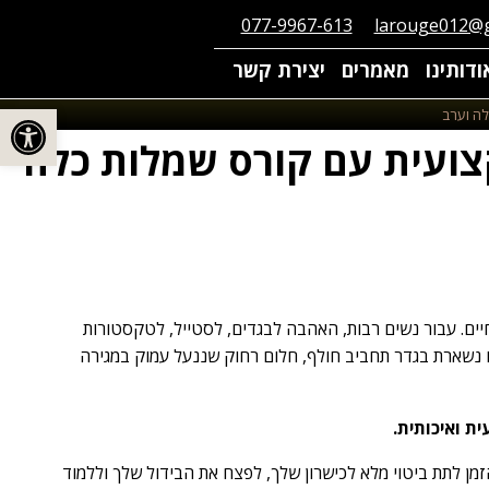
077-9967-613
larouge012@g
ודותינו
מאמרים
יצירת קשר
פתח סרגל
לה וערב
צועית עם קורס שמלות כלה
חיים. עבור נשים רבות, האהבה לבגדים, לסטייל, לטקסטורות
זו נשארת בגדר תחביב חולף, חלום רחוק שננעל עמוק במגירה
ת ואיכותית.
זמן לתת ביטוי מלא לכישרון שלך, לפצח את הבידול שלך וללמוד