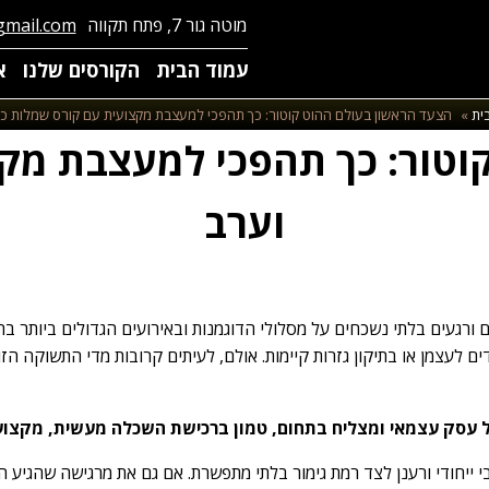
מוטה גור 7, פתח תקווה
mail.com
עמוד הבית
הקורסים שלנו
א
ית
»
הצעד הראשון בעולם ההוט קוטור: כך תהפכי למעצבת מקצועית עם קורס שמלות כ
וטור: כך תהפכי למעצבת מק
וערב
ם ורגעים בלתי נשכחים על מסלולי הדוגמנות ובאירועים הגדולים ביותר ב
ים לעצמן או בתיקון גזרות קיימות. אולם, לעיתים קרובות מדי התשוקה ה
 עסק עצמאי ומצליח בתחום, טמון ברכישת השכלה מעשית, מקצועי
י ייחודי ורענן לצד רמת גימור בלתי מתפשרת. אם גם את מרגישה שהגיע ה