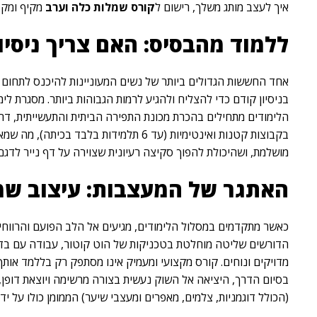
איך לעצב מותג משלך, רישום ל
קורס שמלות כלה וערב
מקיף ומקצ
ללמוד מהבסיס: האם צריך ניסיו
אחד החששות הגדולים ביותר של נשים המעוניינות להיכנס לתחום ה
בניסיון קודם כדי להצליח ולהגיע לרמות הגבוהות ביותר. מסגרת לי
הלימודים מתחילים בהכרת מכונת התפירה הביתית והתעשייתית, דרך
בקבוצות קטנות ואינטימיות (עד 6 תלמ
מושלמת, ושהיכולת להפוך סקיצה רעיונית שצוירה על דף נייר לדגם
האתגר של המעצבות: עיצוב שמ
כאשר מתקדמים במסלול הלימודים, מגיעים אל הלב הפועם והרווחי
הדורשים שליטה מוחלטת בטכניקות של הוט קוטור, עבודה עם בדים 
מדויקים ונוחים. קורס מקצועי ומעמיק אינו מסתפק רק בללמד אותך 
בסיום הדרך, היציאה אל השוק נעשית בצורה מרשימה ויוצאת דופן,
(הכולל דוגמניות, צלמים, מאפרים ומעצבי שיער) הממומן כולו על יד